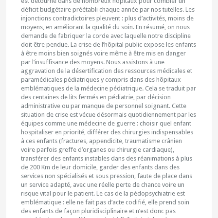
est détourné dans de nombreux hôpitaux pour combler un
déficit budgétaire préétabli chaque année par nos tutelles. Les
injonctions contradictoires pleuvent : plus d’activités, moins de
moyens, en améliorant la qualité du soin. En résumé, on nous
demande de fabriquer la corde avec laquelle notre discipline
doit être pendue. La crise de l’hôpital public expose les enfants
à être moins bien soignés voire même à être mis en danger
par l’insuffisance des moyens. Nous assistons à une
aggravation de la désertification des ressources médicales et
paramédicales pédiatriques y compris dans des hôpitaux
emblématiques de la médecine pédiatrique. Cela se traduit par
des centaines de lits fermés en pédiatrie, par décision
administrative ou par manque de personnel soignant. Cette
situation de crise est vécue désormais quotidiennement par les
équipes comme une médecine de guerre : choisir quel enfant
hospitaliser en priorité, différer des chirurgies indispensables
à ces enfants (fractures, appendicite, traumatisme crânien
voire parfois greffe d’organes ou chirurgie cardiaque),
transférer des enfants instables dans des réanimations à plus
de 200 Km de leur domicile, garder des enfants dans des
services non spécialisés et sous pression, faute de place dans
un service adapté, avec une réelle perte de chance voire un
risque vital pour le patient. Le cas de la pédopsychiatrie est
emblématique : elle ne fait pas d’acte codifié, elle prend soin
des enfants de façon pluridisciplinaire et n’est donc pas