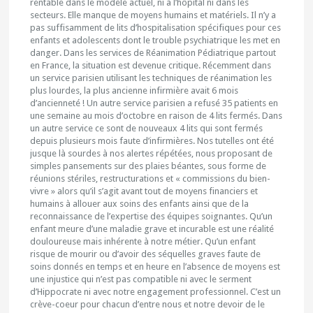
rentable dans le modèle actuel, ni à l’hôpital ni dans les
secteurs. Elle manque de moyens humains et matériels. Il n’y a
pas suffisamment de lits d’hospitalisation spécifiques pour ces
enfants et adolescents dont le trouble psychiatrique les met en
danger. Dans les services de Réanimation Pédiatrique partout
en France, la situation est devenue critique. Récemment dans
un service parisien utilisant les techniques de réanimation les
plus lourdes, la plus ancienne infirmière avait 6 mois
d’ancienneté ! Un autre service parisien a refusé 35 patients en
une semaine au mois d’octobre en raison de 4 lits fermés. Dans
un autre service ce sont de nouveaux 4 lits qui sont fermés
depuis plusieurs mois faute d’infirmières. Nos tutelles ont été
jusque là sourdes à nos alertes répétées, nous proposant de
simples pansements sur des plaies béantes, sous forme de
réunions stériles, restructurations et « commissions du bien-
vivre » alors qu’il s’agit avant tout de moyens financiers et
humains à allouer aux soins des enfants ainsi que de la
reconnaissance de l’expertise des équipes soignantes. Qu’un
enfant meure d’une maladie grave et incurable est une réalité
douloureuse mais inhérente à notre métier. Qu’un enfant
risque de mourir ou d’avoir des séquelles graves faute de
soins donnés en temps et en heure en l’absence de moyens est
une injustice qui n’est pas compatible ni avec le serment
d’Hippocrate ni avec notre engagement professionnel. C’est un
crève-coeur pour chacun d’entre nous et notre devoir de le