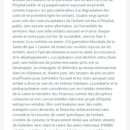
l’hôpital public et sa paupérisation exposent en priorité,
comme toujours, les plus vulnérables à la dégradation des
soins et en première ligne les enfants. Quatre vingt quinze
pour cent des soins hospitaliers de l’enfant ont lieu à l’Hôpital
public sans aucune autre alternative, sur l’ensemble du
territoire. Huit cent mille enfants naissent en France chaque
année et notre pays est fier de sa natalité ; encore faut-il
assurer à ces enfants un avenir. L’Organisation Mondiale de la
Santé dit que « L’avenir de toutes les sociétés repose sur les
enfants, dont il faut absolument assurer la santé, la croissance
et le développement ». Les pédiatres sont déchirés entre d’une
part, une médecine de pointe innovante qu’ils ont su
développer, accompagner et défendre au niveau international
dans les hôpitaux et, d’autre part, des moyens de plus en plus
insuffisants pour permettre l’accueil et les soins auxquels tout
enfant a droit au sein de ces mêmes hôpitaux. La pédiatrie et la
pédopsychiatrie sont considérées par nos tutelles (ministère
de la santé et ministère des finances) comme des disciplines
coûteuses et non concurrentielles dans leur projet d’hôpital-
entreprise rentable. Elles sont évaluées avec des outils
inadaptés voire absurdes et financées arbitrairement sans
considérer les besoins de santé spécifiques de l’enfant.
Comble du cynisme, le financement dédié aux enfants atteints
de maladies rares dans le cadre des plans nationaux (PNMR)