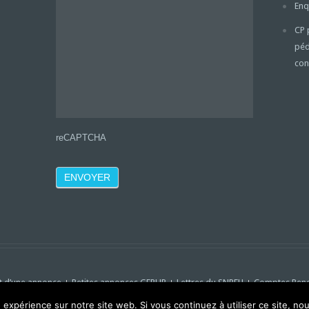
Enq
CP 
péd
con
reCAPTCHA
t d’une annonce
Petites annonces GFRUP
Lettres du SNPEH
Comptes Ren
e expérience sur notre site web. Si vous continuez à utiliser ce site, n