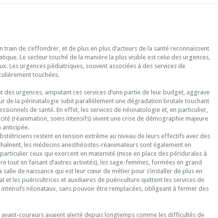
en train de s’effondrer, et de plus en plus d’acteurs de la santé reconnaissent
atique. Le secteur touché de la manière la plus visible est celui des urgences,
aux. Les urgences pédiatriques, souvent associées à des services de
iculièrement touchées.
nt des urgences, amputant ces services d’une partie de leur budget, aggrave
teur de la périnatalogie subit parallèlement une dégradation brutale touchant
ssionnels de santé. En effet, les services de néonatologie et, en particulier,
cité (réanimation, soins intensifs) vivent une crise de démographie majeure
 anticipée.
tétriciens restent en tension extrême au niveau de leurs effectifs avec des
chaînent, les médecins anesthésistes-réanimateurs sont également en
 particulier ceux qui exercent en maternité (mise en place des péridurales à
re tout en faisant d’autres activités), les sage-femmes, formées en grand
 salle de naissance qui est leur cœur de métier pour s’installer de plus en
al et les puéricultrices et auxiliaires de puériculture quittent les services de
 intensifs néonataux, sans pouvoir être remplacées, obligeant à fermer des
s avant-coureurs avaient alerté depuis longtemps comme les difficultés de