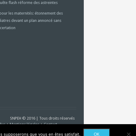
uête flash réforme des astreintes
pour les maternités: étonnement des
iatres devant un plan annoncé sans
certation
SNPEH © 2016 | Tous droits réservés
dus
Mentions légales
Contact
ous supposerons que vous en êtes satisfait.
OK