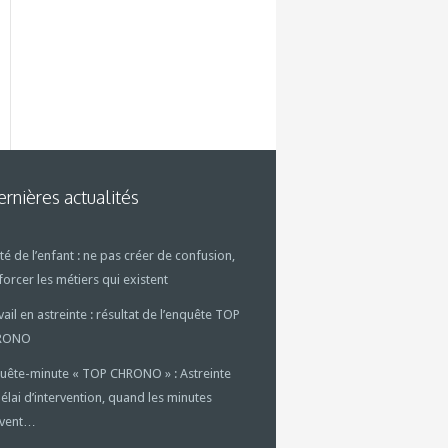
rnières actualités
té de l’enfant : ne pas créer de confusion,
forcer les métiers qui existent
vail en astreinte : résultat de l’enquête TOP
RONO
uête-minute « TOP CHRONO » : Astreinte
délai d’intervention, quand les minutes
uvent…