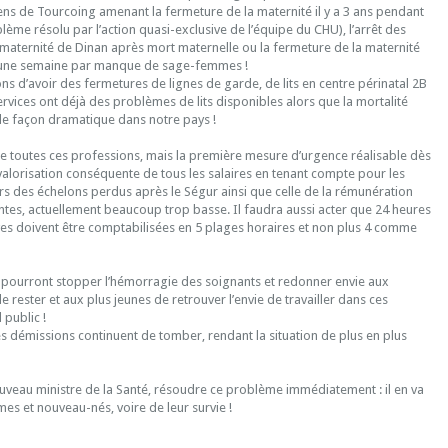
iens de Tourcoing amenant la fermeture de la maternité il y a 3 ans pendant
lème résolu par l’action quasi-exclusive de l’équipe du CHU), l’arrêt des
maternité de Dinan après mort maternelle ou la fermeture de la maternité
une semaine par manque de sage-femmes !
s d’avoir des fermetures de lignes de garde, de lits en centre périnatal 2B
services ont déjà des problèmes de lits disponibles alors que la mortalité
de façon dramatique dans notre pays !
de toutes ces professions, mais la première mesure d’urgence réalisable dès
valorisation conséquente de tous les salaires en tenant compte pour les
ers des échelons perdus après le Ségur ainsi que celle de la rémunération
ntes, actuellement beaucoup trop basse. Il faudra aussi acter que 24 heures
ves doivent être comptabilisées en 5 plages horaires et non plus 4 comme
 pourront stopper l’hémorragie des soignants et redonner envie aux
e rester et aux plus jeunes de retrouver l’envie de travailler dans ces
l public !
 les démissions continuent de tomber, rendant la situation de plus en plus
ouveau ministre de la Santé, résoudre ce problème immédiatement : il en va
es et nouveau-nés, voire de leur survie !