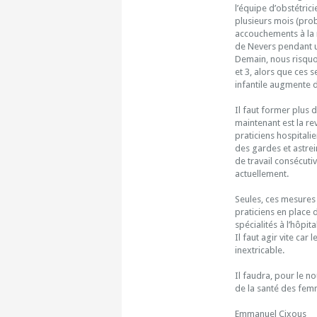
l’équipe d’obstétric
plusieurs mois (prob
accouchements à la 
de Nevers pendant 
Demain, nous risquon
et 3, alors que ces 
infantile augmente 
Il faut former plus 
maintenant est la re
praticiens hospitali
des gardes et astrei
de travail consécuti
actuellement.
Seules, ces mesures
praticiens en place d
spécialités à l’hôpita
Il faut agir vite car
inextricable.
Il faudra, pour le n
de la santé des femm
Emmanuel Cixous