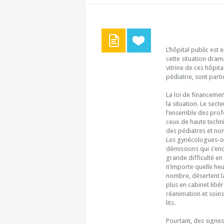
L’hôpital public est 
cette situation dram
vitrine de ces hôpit
pédiatrie, sont part
La loi de financeme
la situation. Le sec
l’ensemble des profe
ceux de haute techni
des pédiatres et non
Les gynécologues-obs
démissions qui s’en
grande difficulté en
n’importe quelle heu
nombre, désertent la
plus en cabinet libér
réanimation et soins
lits.
Pourtant, des signe