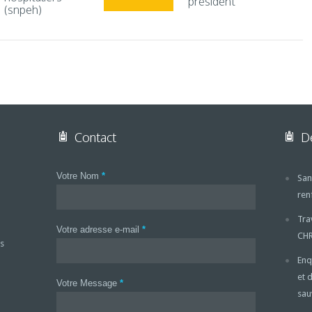
président
(snpeh)
Contact
De
Votre Nom
*
San
ren
Tra
Votre adresse e-mail
*
CH
s
Enq
et 
Votre Message
*
sa