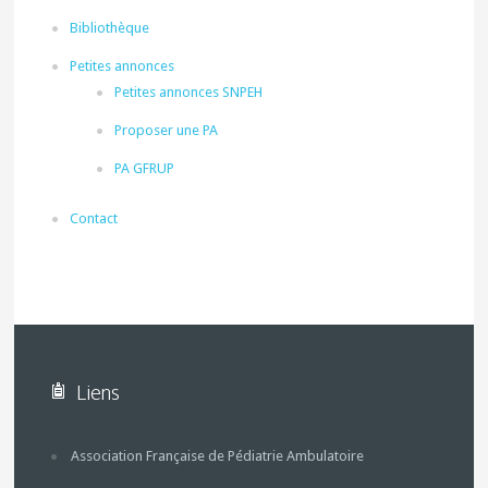
Bibliothèque
Petites annonces
Petites annonces SNPEH
Proposer une PA
PA GFRUP
Contact
Liens
Association Française de Pédiatrie Ambulatoire