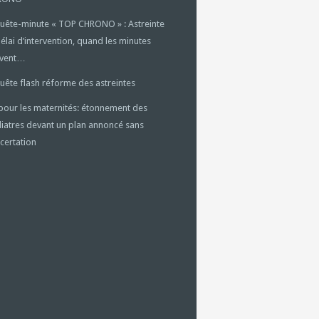
uête-minute « TOP CHRONO » : Astreinte
délai d’intervention, quand les minutes
uvent…
uête flash réforme des astreintes
pour les maternités: étonnement des
iatres devant un plan annoncé sans
certation