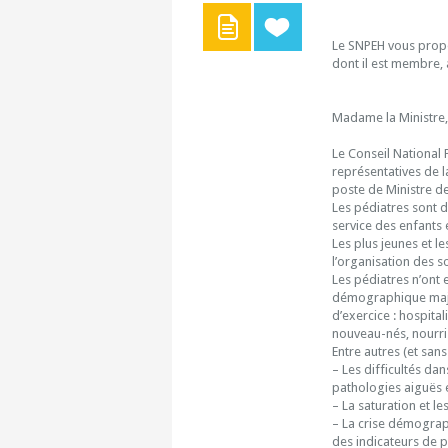
Le SNPEH vous propos
dont il est membre, 
Madame la Ministre,
Le Conseil National 
représentatives de la
poste de Ministre de
Les pédiatres sont d
service des enfants 
Les plus jeunes et le
l’organisation des s
Les pédiatres n’ont e
démographique majeu
d’exercice : hospita
nouveau-nés, nourri
Entre autres (et san
– Les difficultés dan
pathologies aiguës 
– La saturation et l
– La crise démograph
des indicateurs de p