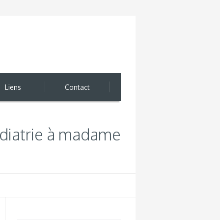
Liens
Contact
édiatrie à madame