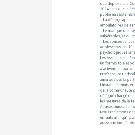
que déplorent la Cou
2024 ainsi que le Sé
publié en septembr
– La démographie ala
ambulatoires de 1er 
– Le manque de moye
vulnérables, et qui 
– Les conséquences 
adolescents insuffis
psychologiques Enfa
Les Assises de la Pé
un formidable espoir
a activement partici
Professeure Christè
ainsi que par la par
L’instabilité minist
de la communauté péd
délégué chargé de la
les mesures de la feu
Assises puisse se me
Nous réclamons de t
enfants afin qu’il p
aussi aux inquiétude