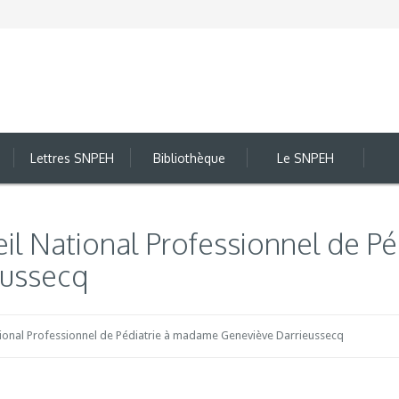
Lettres SNPEH
Bibliothèque
Le SNPEH
eil National Professionnel de P
eussecq
tional Professionnel de Pédiatrie à madame Geneviève Darrieussecq