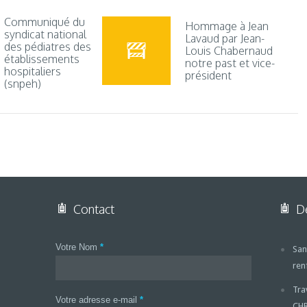
Communiqué du
Hommage à Jean
syndicat national
Lavaud par Jean-
des pédiatres des
Louis Chabernaud
établissements
notre past et vice-
hospitaliers
président
(snpeh)
Contact
De
Votre Nom
*
San
ren
Tra
Votre adresse e-mail
*
CH