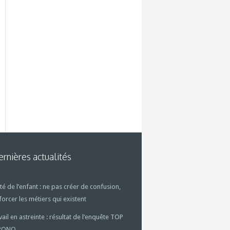
rnières actualités
té de l’enfant : ne pas créer de confusion,
forcer les métiers qui existent
vail en astreinte : résultat de l’enquête TOP
RONO