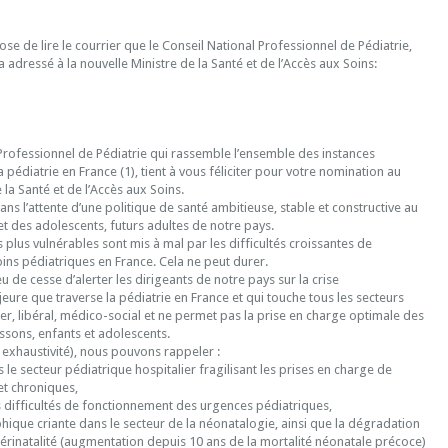
e de lire le courrier que le Conseil National Professionnel de Pédiatrie,
a adressé à la nouvelle Ministre de la Santé et de l’Accès aux Soins:
Professionnel de Pédiatrie qui rassemble l’ensemble des instances
 pédiatrie en France (1), tient à vous féliciter pour votre nomination au
 la Santé et de l’Accès aux Soins.
ans l’attente d’une politique de santé ambitieuse, stable et constructive au
et des adolescents, futurs adultes de notre pays.
s plus vulnérables sont mis à mal par les difficultés croissantes de
oins pédiatriques en France. Cela ne peut durer.
u de cesse d’alerter les dirigeants de notre pays sur la crise
re que traverse la pédiatrie en France et qui touche tous les secteurs
lier, libéral, médico-social et ne permet pas la prise en charge optimale des
ssons, enfants et adolescents.
s exhaustivité), nous pouvons rappeler :
s le secteur pédiatrique hospitalier fragilisant les prises en charge de
et chroniques,
es difficultés de fonctionnement des urgences pédiatriques,
ique criante dans le secteur de la néonatalogie, ainsi que la dégradation
érinatalité (augmentation depuis 10 ans de la mortalité néonatale précoce)