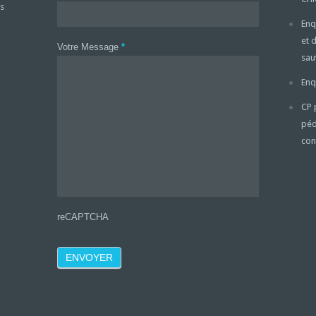
s
Enq
et 
Votre Message
*
sa
Enq
CP 
péd
con
reCAPTCHA