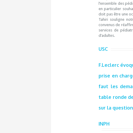
l’ensemble des pédi
en particulier souh
doit pas être une oc
Tahiri souligne no
convenus de réaffirm
services de pédiatr
d’adultes.
USC
F.Leclerc évoqu
prise en charg
faut les dema
table ronde de
sur la question
INPH