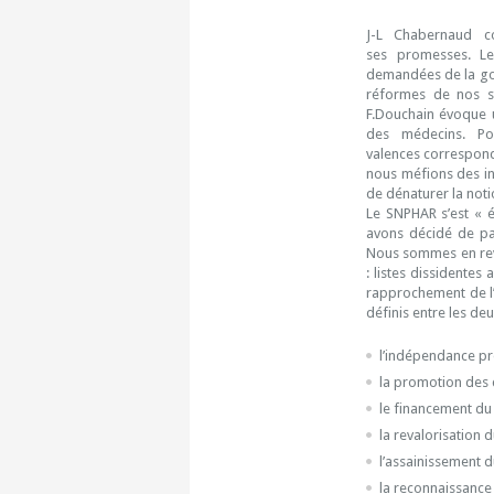
J-L Chabernaud c
ses promesses. Le
demandées de la gou
réformes de nos sta
F.Douchain évoque u
des médecins. Po
valences correspond
nous méfions des int
de dénaturer la noti
Le SNPHAR s’est « é
avons décidé de pa
Nous sommes en reva
: listes dissidentes
rapprochement de l’
définis entre les deu
l’indépendance pr
la promotion des c
le financement d
la revalorisation 
l’assainissement 
la reconnaissance 