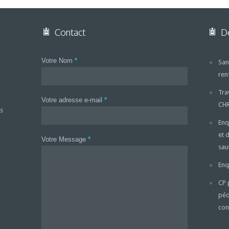
Contact
De
Votre Nom
*
San
ren
Tra
Votre adresse e-mail
*
CH
s
Enq
et 
Votre Message
*
sa
Enq
CP 
péd
con