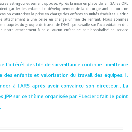
atres est vigoureusement opposé. Après la mise en place de la T2A les ORL
aitent garder les enfants. Le développement de la chirurgie ambulatoire ne
casion d’autoriser la prise en charge des enfants en unités d’adultes. Cédric
tre attachement à une prise en charge unifiée de l’enfant. Nous sommes
er auprès du groupe de travail de l’HAS qui travaille sur l’accréditation des
ie notre attachement à ce qu’aucun enfant ne soit hospitalisé en service
e l’intérêt des lits de surveillance continue : meilleure
e des enfants et valorisation du travail des équipes. Il
nder à l’ARS après avoir convaincu son directeur…La
s JPP sur ce thème organisée par F.Leclerc fait le point
.