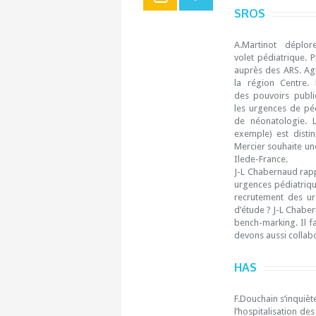
SROS
A.Martinot déplo
volet pédiatrique. 
auprès des ARS. Ag
la région Centre.
des pouvoirs publi
les urgences de péd
de néonatologie. L
exemple) est disti
Mercier souhaite un
Ilede-France.
J-L Chabernaud rappe
urgences pédiatrique
recrutement des ur
d’étude ? J-L Chaber
bench-marking. Il fa
devons aussi collabo
HAS
F.Douchain s’inquièt
l’hospitalisation de