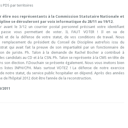
s PDS par territoires
r élire nos représentants à la Commission Statutaire Nationale et
ipline se dérouleront par voix informatique du 28/11 au 19/12.
r avant le 3/12 un courrier postal personnel précisant votre identifiant
 passe vous permettant de voter. IL FAUT VOTER ! Il en va de
ité et de la défense de votre statut, de vos conditions de travail. Nous
 remplacement du président du Conseil de Discipline autrefois issu du
istrat qui avait fait la preuve de son impartialité par un fonctionnaire de
ion de juriste. Ph. Talon à la demande de Rachel Bocher a contribué à
s des candidats au CD et à la CSN. Ph. Talon se représente à la CMS en tête de
ons son élection. F.Douchain se présente également. Nous vous invitons bien
es listes INPH/CPH. Mais surtout VOTEZ ! La défense de notre exercice
 de notre statut, du service public hospitalier en dépend. Après des années
e de l’hôpital 2012 doit être l’année de la reconstruction.
0/2011