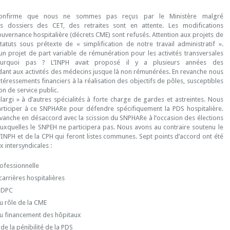
onfirme que nous ne sommes pas reçus par le Ministère malgré
s dossiers des CET, des retraites sont en attente. Les modifications
vernance hospitalière (décrets CME) sont refusés. Attention aux projets de
tuts sous prétexte de « simplification de notre travail administratif ».
n projet de part variable de rémunération pour les activités transversales
urquoi pas ? L’INPH avait proposé il y a plusieurs années des
ant aux activités des médecins jusque là non rémunérées. En revanche nous
éressements financiers à la réalisation des objectifs de pôles, susceptibles
on de service public.
largi » à d’autres spécialités à forte charge de gardes et astreintes. Nous
rticiper à ce SNPHARe pour défendre spécifiquement la PDS hospitalière.
nche en désaccord avec la scission du SNPHARe à l’occasion des élections
 auxquelles le SNPEH ne participera pas. Nous avons au contraire soutenu le
INPH et de la CPH qui feront listes communes. Sept points d’accord ont été
x intersyndicales :
ofessionnelle
arrières hospitalières
u DPC
du rôle de la CME
du financement des hôpitaux
de la pénibilité de la PDS