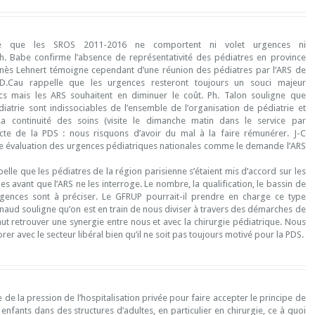
re que les SROS 2011-2016 ne comportent ni volet urgences ni
Ph. Babe confirme l’absence de représentativité des pédiatres en province
nès Lehnert témoigne cependant d’une réunion des pédiatres par l’ARS de
 D.Cau rappelle que les urgences resteront toujours un souci majeur
cs mais les ARS souhaitent en diminuer le coût. Ph. Talon souligne que
iatrie sont indissociables de l’ensemble de l’organisation de pédiatrie et
a continuité des soins (visite le dimanche matin dans le service par
ncte de la PDS : nous risquons d’avoir du mal à la faire rémunérer. J-C
e évaluation des urgences pédiatriques nationales comme le demande l’ARS
lle que les pédiatres de la région parisienne s’étaient mis d’accord sur les
s avant que l’ARS ne les interroge. Le nombre, la qualification, le bassin de
gences sont à préciser. Le GFRUP pourrait-il prendre en charge ce type
naud souligne qu’on est en train de nous diviser à travers des démarches de
ut retrouver une synergie entre nous et avec la chirurgie pédiatrique. Nous
rer avec le secteur libéral bien qu’il ne soit pas toujours motivé pour la PDS.
e de la pression de l’hospitalisation privée pour faire accepter le principe de
s enfants dans des structures d’adultes, en particulier en chirurgie, ce à quoi