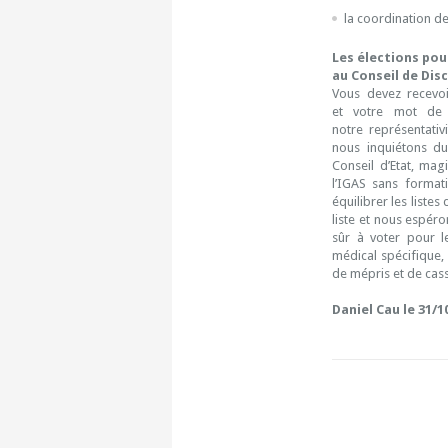
la coordination de
Les élections pou
au Conseil de Disc
Vous devez recevoi
et votre mot de
notre représentativ
nous inquiétons du
Conseil d’Etat, mag
l’IGAS sans format
équilibrer les liste
liste et nous espér
sûr à voter pour l
médical spécifique,
de mépris et de cass
Daniel Cau le 31/1