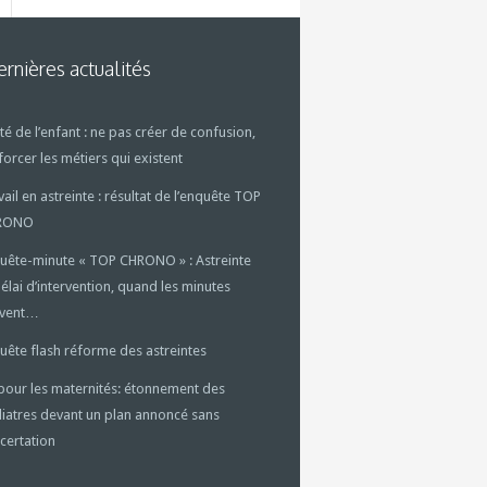
rnières actualités
té de l’enfant : ne pas créer de confusion,
forcer les métiers qui existent
vail en astreinte : résultat de l’enquête TOP
RONO
uête-minute « TOP CHRONO » : Astreinte
délai d’intervention, quand les minutes
uvent…
uête flash réforme des astreintes
pour les maternités: étonnement des
iatres devant un plan annoncé sans
certation